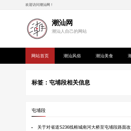
欢迎访问潮汕网！
潮汕网
潮汕人自己的网站
网站首页
潮汕风俗
潮汕美食
标签：屯埔段相关信息
屯埔段
关于对省道S236线榕城南河大桥至屯埔段路面