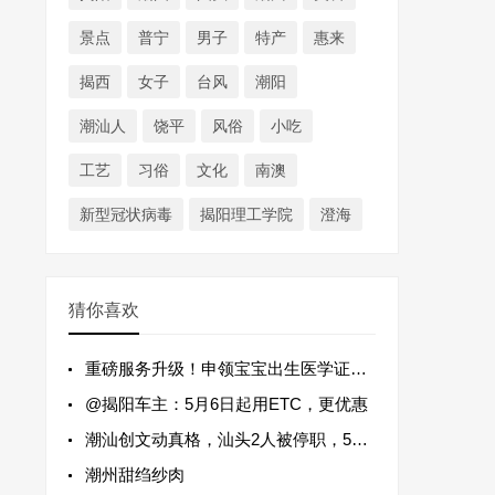
景点
普宁
男子
特产
惠来
揭西
女子
台风
潮阳
潮汕人
饶平
风俗
小吃
工艺
习俗
文化
南澳
新型冠状病毒
揭阳理工学院
澄海
猜你喜欢
重磅服务升级！申领宝宝出生医学证明可全程网办，一次都不用跑！
@揭阳车主：5月6日起用ETC，更优惠
潮汕创文动真格，汕头2人被停职，5人被立案！
潮州甜绉纱肉