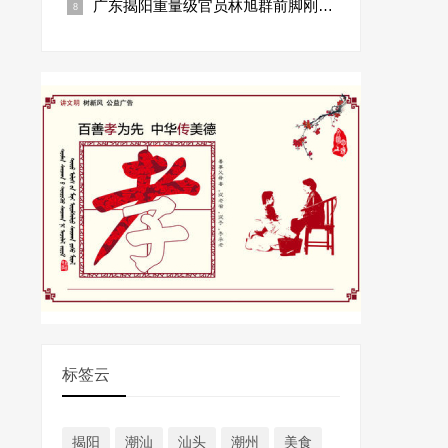
广东揭阳重量级官员林旭群前脚刚被查，昔日老搭档方如龙又落马了！
标签云
揭阳
潮汕
汕头
潮州
美食