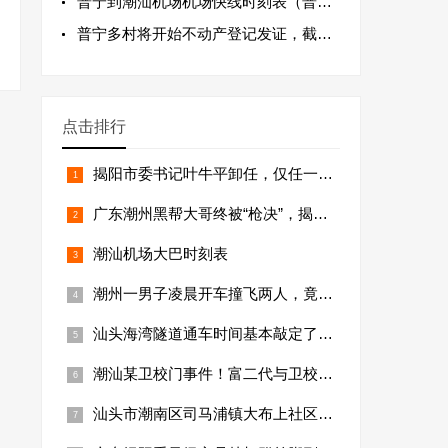
普宁到潮汕机场机场快线时刻表（普宁线）（2020年12月14日起执行）
普宁多村将开始不动产登记发证，截止到月底！逾期自负
点击排行
揭阳市委书记叶牛平卸任，仅任一年︱揭阳三年连换三任一把手！
广东潮州黑帮大哥终被“枪决”，揭晓2019潮州市黑帮大哥名单及（江湖排名）！
潮汕机场大巴时刻表
潮州一男子凌晨开车撞飞两人，竟然导致一死一伤的事故
汕头海湾隧道通车时间基本敲定了，收费标准怎么样？
潮汕某卫校门事件！富二代与卫校女生不雅视频被曝光！
汕头市潮南区司马浦镇大布上社区原党委书记连贤明涉黑、大肆敛财1310余万被判决