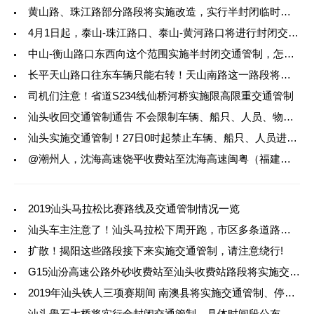
黄山路、珠江路部分路段将实施改造，实行半封闭临时交通管制
4月1日起，泰山-珠江路口、泰山-黄河路口将进行封闭交通管制，通过车辆需绕
中山-衡山路口东西向这个范围实施半封闭交通管制，怎么通行看这里
长平天山路口往东车辆只能右转！天山南路这一路段将实施半封闭交通管制
司机们注意！省道S234线仙桥河桥实施限高限重交通管制
汕头收回交通管制通告 不会限制车辆、船只、人员、物资的进出
汕头实施交通管制！27日0时起禁止车辆、船只、人员进入汕头市
@潮州人，沈海高速饶平收费站至沈海高速闽粤（福建）收费站实行临时交通管
2019汕头马拉松比赛路线及交通管制情况一览
汕头车主注意了！汕头马拉松下周开跑，市区多条道路将实施交通管制！出行请
扩散！揭阳这些路段接下来实施交通管制，请注意绕行!
G15汕汾高速公路外砂收费站至汕头收费站路段将实施交通管制
2019年汕头铁人三项赛期间 南澳县将实施交通管制、停车管制、行人管制！
汕头礐石大桥将实行全封闭交通管制，具体时间段公布