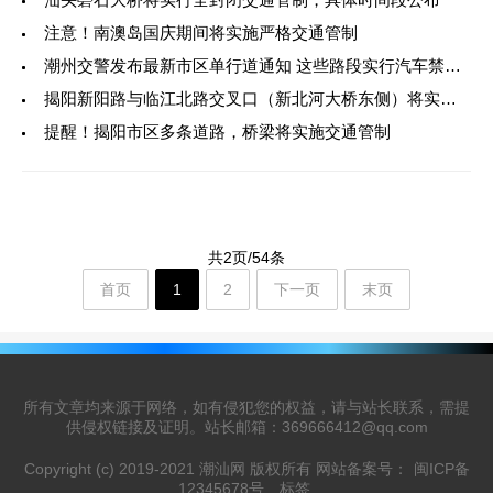
注意！南澳岛国庆期间将实施严格交通管制
潮州交警发布最新市区单行道通知 这些路段实行汽车禁行交通管制！
揭阳新阳路与临江北路交叉口（新北河大桥东侧）将实施交通管制
提醒！揭阳市区多条道路，桥梁将实施交通管制
共2页/54条
首页
1
2
下一页
末页
所有文章均来源于网络，如有侵犯您的权益，请与站长联系，需提
供侵权链接及证明。站长邮箱：369666412@qq.com
Copyright (c) 2019-2021 潮汕网 版权所有 网站备案号：
闽ICP备
12345678号
标签