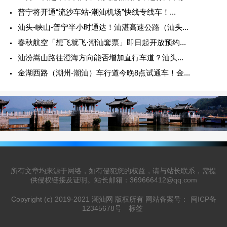
普宁将开通“流沙车站-潮汕机场”快线专线车！...
汕头-峡山-普宁半小时通达！汕湛高速公路（汕头...
春秋航空「想飞就飞·潮汕套票」即日起开放预约...
汕汾嵩山路往澄海方向能否增加直行车道？汕头...
金湖西路（潮州-潮汕）车行道今晚8点试通车！金...
所有文章均来源于网络，如有侵犯您的权益，请与站长联系，需提
供侵权链接及证明。站长邮箱：369666412@qq.com
Copyright (c) 2019-2021 潮汕网 版权所有 网站备案号：
闽ICP备
12345678号
标签