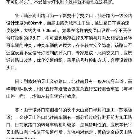
车可以掉头”，不受信号灯限制？这样就不会现在这样塞。
答：汕汾嵩山路口为一个斜交十字交叉口，汕汾路为一级公路
设计速度为80km/h，而嵩山路为城市主干道，通过路口车辆的速
度较快，大约为40-60km/h。如果在这样的交叉口设置一个不受信
号灯控制的掉头口，不可避免地存在掉头车辆与对向及相交道路转
弯车辆的冲突，冲突车辆的速度大，存在较大安全隐患。该路口不
适宜设置不受信号灯控制的掉头口。专家建议：此类交叉口，应该
通过路口改造，优化交通组织，采用信号灯控制方式，合理设置掉
头口。
问：刚修好的天山金砂路口，北往南只有一条左转弯车道，高
峰期排队很长，相邻直行车道能否设置为直行左转混合车道（与华
山路一样），增加左转车辆通行效率。
答：由于该路口南侧相邻的长平天山路口半封闭施工（苏埃隧
道），金砂天山路口北往南车辆有一部分通过绕行避开前方施工路
口。目前该路口的转弯车辆相对较多，是属暂时性的。应该等长平
天山路口完全恢复正常通行后，车流相对稳定，再确定金砂天山路