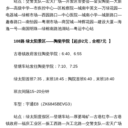
站点：交警支队—宏天广场—开发区管委会—金安陶瓷—大新
乡—高级中学—市疾控中心—区检察院—城南中英文—万绿花园—
电器城—绿榕市场—西园路口—中心医院—城南小学—城新路口—
趣春路口—南怡园—粤潮市场—商贸城—坤辉花园—建设大厦—海
逸一号—南国明珠—绿榕南路池湖站—粤运中心站
108路 绿太阳景区——陶瓷学院【起步2元，全程7元 】
古巷镇政府发往陶瓷学院：6:40、6:55
登塘车站发往陶瓷学院：7:10、7:25
绿太阳首班7:35，末班18:45；陶院首班6:40，末班18:40
班次间隔15~20分钟
车型：宇通E8（ZK6845BEVG3）
站点：绿太阳度假区—登塘车站—厚婆坳矿—古巷红亭—古巷
镇政府—福庆工业区—振工西路—兴工北路—交警支队—宏天广场