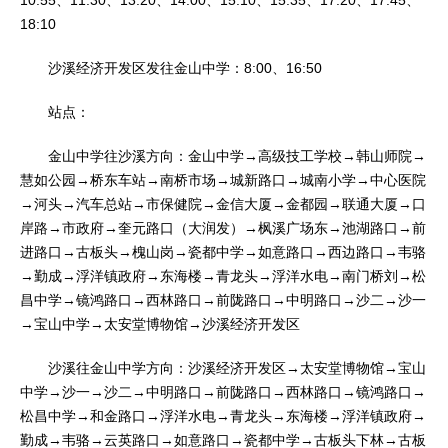
10:55、11:30、13:20、14:00、15:10、15:35、17:20、17:45、
18:10
沙溪经济开发区发往金山中学：8:00、16:50
站点：
金山中学往沙溪方向：金山中学→高级技工学校→韩山师院→
慧如公园→桥东车站→南桥市场→城新路口→城南小学→中心医院
→河头→汽车总站→市保健院→金信大厦→金都园→联通大厦→口
岸路→市政府→奎元路口（大润发）→枫溪广场东→池湖路口→前
进路口→古板头→槐山岗→瓷都中学→如意路口→西边路口→韦骆
→勤成→浮洋镇政府→东海楼→青龙头→浮洋水电→南门桥刘→松
昌中学→镜鸿路口→西林路口→前陇路口→中明路口→沙二→沙一
→宝山中学→太安堂博物馆→沙溪经济开发区
沙溪往金山中学方向：沙溪经济开发区→太安堂博物馆→宝山
中学→沙一→沙二→中明路口→前陇路口→西林路口→镜鸿路口→
松昌中学→和金路口→浮洋水电→青龙头→东海楼→浮洋镇政府→
勤成→韦骆→云英路口→如意路口→瓷都中学→古板头下林→古板