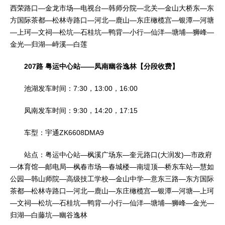
西荣路口—金龙市场—电视台—韩师分院—北关—金山大桥东—东
方国际茶都—松林寺路口—河北—鹿山—东庄橄榄宫—银潭—河塘
—上珂—文祠—松坑—石桂坑—鸭背—小行—仙洋—塘埔—狮峰—
金光—归湖—峙溪—白莲
207路 粤运中心站——凤南幽谷逸林【分段收费】
池湖发车时间：7:30，13:00，16:00
凤南发车时间：9:30，14:20，17:15
车型：宇通ZK6608DMA9
站点：粤运中心站—枫溪广场东—奎元路口(大润发)—市政府
—体育馆—邮电局—枫春市场—春城楼—南堤顶—桥东车站—慧如
公园—韩山师院—高级技工学校—金山中学—意东三路—东方国际
茶都—松林寺路口—河北—鹿山—东庄橄榄宫—银潭—河塘—上珂
—文祠—松坑—石桂坑—鸭背—小行—仙洋—塘埔—狮峰—金光—
归湖—白藤坑—幽谷逸林