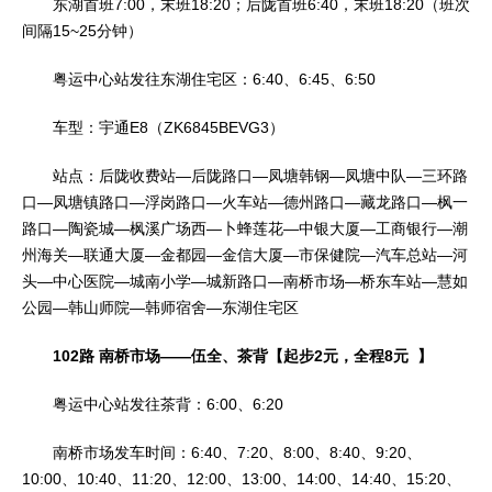
东湖首班7:00，末班18:20；后陇首班6:40，末班18:20（班次
间隔15~25分钟）
粤运中心站发往东湖住宅区：6:40、6:45、6:50
车型：宇通E8（ZK6845BEVG3）
站点：后陇收费站—后陇路口—凤塘韩钢—凤塘中队—三环路
口—凤塘镇路口—浮岗路口—火车站—德州路口—藏龙路口—枫一
路口—陶瓷城—枫溪广场西—卜蜂莲花—中银大厦—工商银行—潮
州海关—联通大厦—金都园—金信大厦—市保健院—汽车总站—河
头—中心医院—城南小学—城新路口—南桥市场—桥东车站—慧如
公园—韩山师院—韩师宿舍—东湖住宅区
102路 南桥市场——伍全、茶背【起步2元，全程8元 】
粤运中心站发往茶背：6:00、6:20
南桥市场发车时间：6:40、7:20、8:00、8:40、9:20、
10:00、10:40、11:20、12:00、13:00、14:00、14:40、15:20、