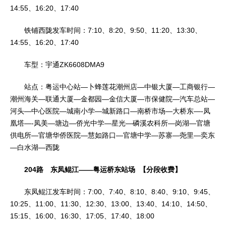
14:55、16:20、17:40
铁铺西陇发车时间：7:10、8:20、9:50、11:20、13:30、
14:55、16:20、17:40
车型：宇通ZK6608DMA9
站点：粤运中心站—卜蜂莲花潮州店—中银大厦—工商银行—
潮州海关—联通大厦—金都园—金信大厦—市保健院—汽车总站—
河头—中心医院—城南小学—城新路口—南桥市场—大桥东—-凤
凰塔—-凤美—塘边—侨光中学—星光—磷溪农科所—岗湖—官塘
供电所—官塘华侨医院—慧如路口—官塘中学—苏寨—尧里—奕东
—白水湖—西陇
204路 东凤鲲江——粤运桥东站场 【分段收费】
东凤鲲江发车时间：7:00、7:40、8:10、8:40、9:10、9:45、
10:25、11:00、11:30、12:30、13:00、13:40、14:10、14:50、
15:15、16:00、16:30、17:05、17:40、18:00