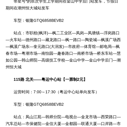
带星号*的班次学生上学期间在金山中学后门站发车，节假日
期间在潮州恒大城站发车
车型：银隆GTQ6858BEVB2
站点：市职校(枫洋)—枫二工业区—凤岗—凤塘镇—浮岗路口
—火车站—德州路口—藏龙路口—枫一路口—陶瓷城—枫溪广场西
—枫溪广场东—奎元路口(大润发)—市政府—体育馆—邮电局—枫
春市场—粤潮市场—南怡园—趣春路口—南桥市场—桥东车站—慧
如公园—韩山师院—高级技工学校—金山中学—金山中学后门—潮
州恒大城
115路 北关——粤运中心站【一票制2元】
运营时间：7:00～17:30（粤运中心站单向发车）
车型：银隆GTQ6858BEVB2
站点：凤山江苑—韩师分院—电视台—金龙市场—西荣路口—
汽车总站—市保健院—金信大厦—金都园—联通大厦—口岸路—市