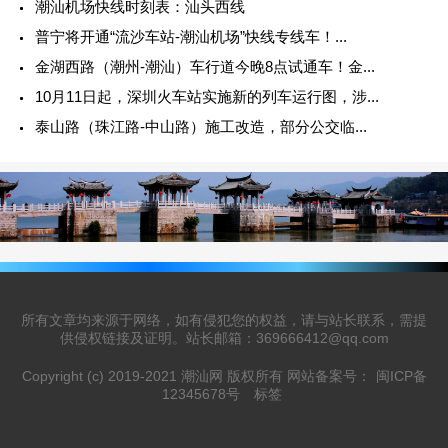
潮汕机场快线时刻表：汕头西线
普宁将开通“流沙车站-潮汕机场”快线专线车！...
金湖西路（潮州-潮汕）车行道今晚8点试通车！金...
10月11日起，深圳火车站实施新的列车运行图，涉...
泰山路（珠江路-中山路）施工改造，部分公交临...
所有文章均来源于网络，如有侵犯您的权益，请与站长联系，需提
供侵权链接及证明。站长邮箱：369666412@qq.com
Copyright (c) 2019-2021 潮汕网 版权所有 网站备案号：
闽ICP备
12345678号
标签