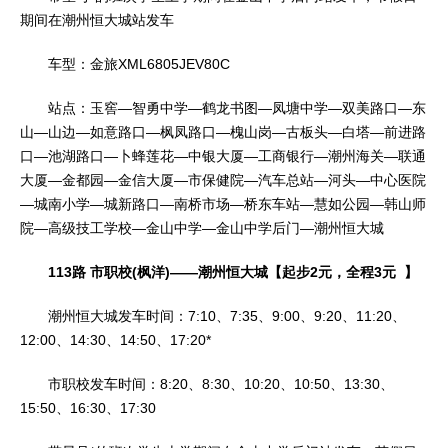
期间在潮州恒大城站发车
车型：金旅XML6805JEV80C
站点：玉窖—智勇中学—鹤龙书图—凤塘中学—双美路口—东
山—山边—如意路口—枫凤路口—槐山岗—古板头—白塔—前进路
口—池湖路口—卜蜂莲花—中银大厦—工商银行—潮州海关—联通
大厦—金都园—金信大厦—市保健院—汽车总站—河头—中心医院
—城南小学—城新路口—南桥市场—桥东车站—慧如公园—韩山师
院—高级技工学校—金山中学—金山中学后门—潮州恒大城
113路 市职校(枫洋)——潮州恒大城【起步2元，全程3元 】
潮州恒大城发车时间：7:10、7:35、9:00、9:20、11:20、
12:00、14:30、14:50、17:20*
市职校发车时间：8:20、8:30、10:20、10:50、13:30、
15:50、16:30、17:30