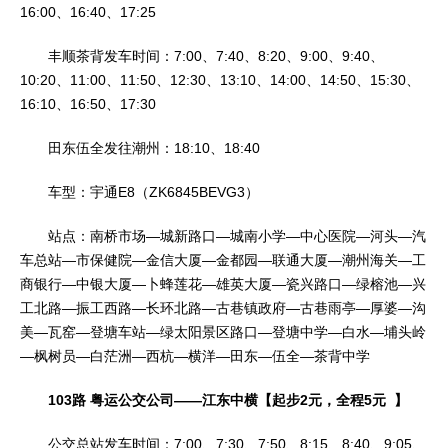
16:00、16:40、17:25
丰顺茶背发车时间：7:00、7:40、8:20、9:00、9:40、
10:20、11:00、11:50、12:30、13:10、14:00、14:50、15:30、
16:10、16:50、17:30
田东伍全发往潮州：18:10、18:40
车型：宇通E8（ZK6845BEVG3）
站点：南桥市场—城新路口—城南小学—中心医院—河头—汽
车总站—市保健院—金信大厦—金都园—联通大厦—潮州海关—工
商银行—中银大厦—卜蜂莲花—雄英大厦—瓷兴路口—绿榕池—兴
工北路—振工西路—长环北路—古巷镇政府—古巷雨亭—厚婆—沟
美—瓦窑—登塘车站—绿太阳景区路口—登塘中学—白水—埔头岭
—枫树员—白茫洲—西杭—横洋—田东—伍全—茶背中学
103路 粤运公交公司——江东中横【起步2元，全程5元 】
公交总站发车时间：7:00、7:30、7:50、8:15、8:40、9:05、