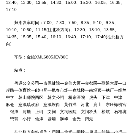
12:40、13:30、13:55、14:30、15:00、15:30、16:05、16:35、
17:10
归湖发车时间：7:00、7:30、7:50、8:35、9:10、9:35、
10:10、10:50、11:15(往北桥方向)、12:30、13:10、13:55、
14:35、15:05、15:40、16:10、16:40、17:10、17:40(往北桥方
向)
车型：金旅XML6805JEV80C
站点：
粤运公交公司—市保健院—金信大厦—金都园—联通大厦—口
岸路—体育馆—邮电局—枫春市场—春城楼—南堤顶—糖厂—维兰
中学—韩山师院西区—韩文公祠—桥东医院—虎头—下津—中津—
麻仓—意溪镇政府—意溪坝街—黄竹洋—河北—鹿山—东庄橄榄宫
—银潭—河塘—上珂—文祠—文祠医院—文祠桥头—松坑—石桂坑
—鸭背—小行—仙洋—塘埔—狮峰—金光—归湖
往北桥方向站点为：归湖—金光—狮峰—塘埔—仙洋—小行—