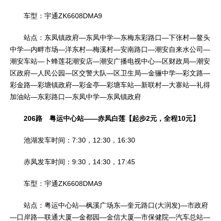
车型：宇通ZK6608DMA9
站点：东凤镇政府—东凤中学—东梅东彩路口—下张村—鳌头
中学—内畔市场—洋东村—梅溪村—安南路口—潮安自来水公司—
潮安车站—卜蜂莲花潮安店—潮安广播电视中心—区财政局—潮安
区政府—人民公园—区交警大队—区卫生局—金骊中学—彩文路—
彩金路—彩塘镇政府—彩金亭—彩塘车站—新联村—大寨站—礼得
加油站—东彩路口—东凤中学—东凤镇政府
206路 粤运中心站——赤凤白莲【起步2元，全程10元】
池湖发车时间：7:30，12:30，16:30
赤凤发车时间：9:30，14:30，17:45
车型：宇通ZK6608DMA9
站点：粤运中心站—枫溪广场东—奎元路口(大润发)—市政府
—口岸路—联通大厦—金都园—金信大厦—市保健院—汽车总站—