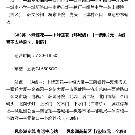
（后门）—新乡加油站—西门市场—西新路口—新桥路口—开元寺
—城南小学—城新路口—南桥市场—糖厂—维兰中学—韩山师院
（西区）—韩文公祠—桥东医院—虎头—下津村路口—粤运桥东站
场
603路 卜蜂莲花——卜蜂莲花（环城线）【一票制2元，A线
暂不支持刷卡、刷码】
运营时间：7:30~18:50
车型：五菱GL6508GQ
站点：（A线→）卜蜂莲花—中银大厦—工商银行—潮州海关
—联通大厦—金都园—金信大厦—市保健院—汽车总站—西荣路口
—金龙市场—电视台—韩师分院—北园—后广场—北门市场—金山
码头—北阁佛灯—上水门—竹木门—下水门（广济桥）—滨江停车
场—凤凰洲公园—南堤顶—春城楼—枫春市场—邮电局—体育馆—
市政府—奎元路口—卜蜂莲花（←B线）
凤泉湖专线 粤运中心站——凤泉湖高新区【起步2元，全程8