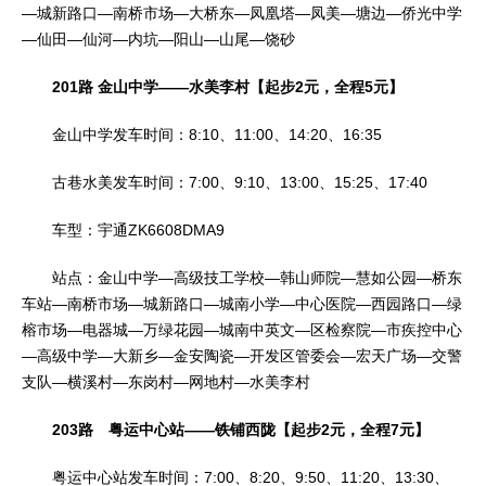
—城新路口—南桥市场—大桥东—凤凰塔—凤美—塘边—侨光中学
—仙田—仙河—内坑—阳山—山尾—饶砂
201路 金山中学——水美李村【起步2元，全程5元】
金山中学发车时间：8:10、11:00、14:20、16:35
古巷水美发车时间：7:00、9:10、13:00、15:25、17:40
车型：宇通ZK6608DMA9
站点：金山中学—高级技工学校—韩山师院—慧如公园—桥东
车站—南桥市场—城新路口—城南小学—中心医院—西园路口—绿
榕市场—电器城—万绿花园—城南中英文—区检察院—市疾控中心
—高级中学—大新乡—金安陶瓷—开发区管委会—宏天广场—交警
支队—横溪村—东岗村—网地村—水美李村
203路 粤运中心站——铁铺西陇【起步2元，全程7元】
粤运中心站发车时间：7:00、8:20、9:50、11:20、13:30、