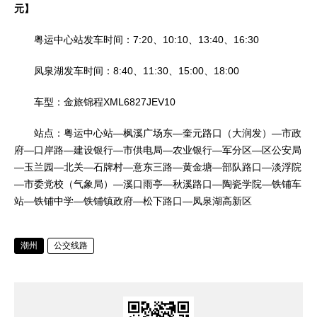
元】
粤运中心站发车时间：7:20、10:10、13:40、16:30
凤泉湖发车时间：8:40、11:30、15:00、18:00
车型：金旅锦程XML6827JEV10
站点：粤运中心站—枫溪广场东—奎元路口（大润发）—市政
府—口岸路—建设银行—市供电局—农业银行—军分区—区公安局
—玉兰园—北关—石牌村—意东三路—黄金塘—部队路口—淡浮院
—市委党校（气象局）—溪口雨亭—秋溪路口—陶瓷学院—铁铺车
站—铁铺中学—铁铺镇政府—松下路口—凤泉湖高新区
潮州
公交线路