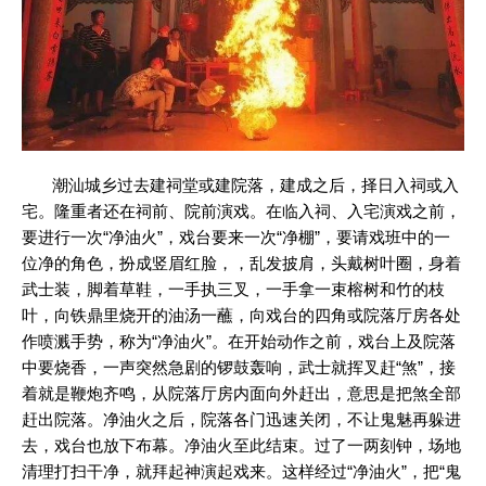
潮汕城乡过去建祠堂或建院落，建成之后，择日入祠或入
宅。隆重者还在祠前、院前演戏。在临入祠、入宅演戏之前，
要进行一次“净油火”，戏台要来一次“净棚”，要请戏班中的一
位净的角色，扮成竖眉红脸，，乱发披肩，头戴树叶圈，身着
武士装，脚着草鞋，一手执三叉，一手拿一束榕树和竹的枝
叶，向铁鼎里烧开的油汤一蘸，向戏台的四角或院落厅房各处
作喷溅手势，称为“净油火”。在开始动作之前，戏台上及院落
中要烧香，一声突然急剧的锣鼓轰响，武士就挥叉赶“煞”，接
着就是鞭炮齐鸣，从院落厅房内面向外赶出，意思是把煞全部
赶出院落。净油火之后，院落各门迅速关闭，不让鬼魅再躲进
去，戏台也放下布幕。净油火至此结束。过了一两刻钟，场地
清理打扫干净，就拜起神演起戏来。这样经过“净油火”，把“鬼