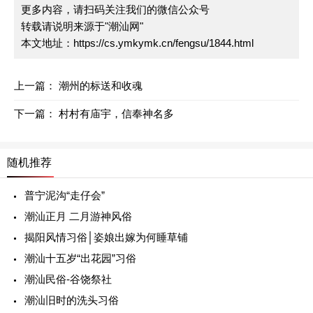
更多内容，请扫码关注我们的微信公众号
转载请说明来源于"潮汕网"
本文地址：
https://cs.ymkymk.cn/fengsu/1844.html
上一篇：
潮州的标送和收魂
下一篇：
村村有庙宇，信奉神名多
随机推荐
普宁泥沟“走仔会”
潮汕正月 二月游神风俗
揭阳风情习俗│姿娘出嫁为何睡草铺
潮汕十五岁“出花园”习俗
潮汕民俗-谷饶祭社
潮汕旧时的洗头习俗