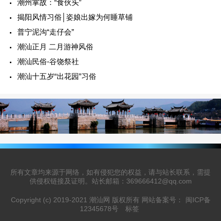
潮州掌故：“食伙头”
揭阳风情习俗│姿娘出嫁为何睡草铺
普宁泥沟“走仔会”
潮汕正月 二月游神风俗
潮汕民俗-谷饶祭社
潮汕十五岁“出花园”习俗
所有文章均来源于网络，如有侵犯您的权益，请与站长联系，需提
供侵权链接及证明。站长邮箱：369666412@qq.com
Copyright (c) 2019-2021 潮汕网 版权所有 网站备案号：
闽ICP备
12345678号
标签