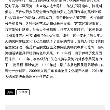
二月初都举行一连三日的传统“春游”活动，模仿苏州庙会的做法，
同时举办书画展览，由当地人进士陈江、陈洸(即陈南科、陈北科)
倡办，历代依附乡民纪念唐代为抵御安史之乱而殉难的英雄张巡、
许远“双忠公”的活动，相沿成习，清初开始进入繁荣期，各街道商
号争相参与，各种书画艺术品择优悬挂展出。“艺苑迷离眼欲盲，
万方货物列纵横，举头天不分晴晦，路窄人皆接踵行。”这便是清
《潮阳县志》对“街路棚”的生动写照。如今，这一传承了数百年之
久的民间传统文化活动又被赋予了更多的内容，贵屿人借助传统民
俗文化活动，接受鲜活的爱国主义和传统美德的教育与熏陶，使街
路棚活动更具鲜明的特色和风采。1950年后，由于种种历史原因
而停办。1989年，在各级部门关心支持以及海内外乡亲共同努力
下，“街路棚”得以恢复。1999年起，增扩布展范围及游艺活动，内
容进一步创新。2009年入选广东省非物质文化遗产名录，2014年
入选国家级非物质文化遗产名录。
贵屿
街路棚