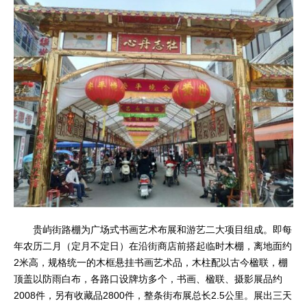
贵屿街路棚为广场式书画艺术布展和游艺二大项目组成。即每
年农历二月（定月不定日）在沿街商店前搭起临时木棚，离地面约
2米高，规格统一的木框悬挂书画艺术品，木柱配以古今楹联，棚
顶盖以防雨白布，各路口设牌坊多个，书画、楹联、摄影展品约
2008件，另有收藏品2800件，整条街布展总长2.5公里。展出三天