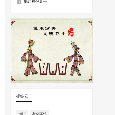
揭西布仔豆干
标签云
海门
海草凉粉