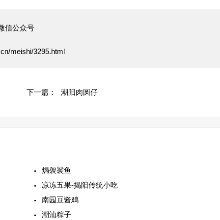
微信公众号
.cn/meishi/3295.html
下一篇：
潮阳肉圆仔
焗袈裟鱼
凉冻五果-揭阳传统小吃
南园豆酱鸡
潮汕粽子