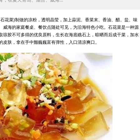
石花菜)制做的凉粉，透明晶莹，加上蒜泥、香菜末、香油、醋、盐、味
、威海的家庭餐桌、餐饮点随处可见，为沿海特色小吃。石花菜是一种源
取琼胶不可多得的优良原料，生长在海底礁石上，晾晒而后成干菜，加水
的皮肤，拿在手中颤巍巍富有弹性，入口清凉爽口。