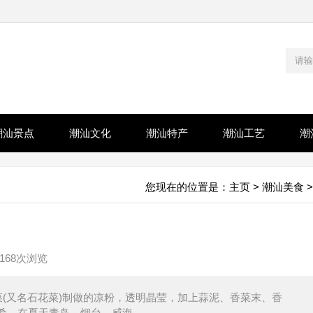
潮汕景点
潮汕文化
潮汕特产
潮汕工艺
潮
您现在的位置是：
主页
>
潮汕美食
>
168次浏览
(又名石花菜)制做的凉粉，透明晶莹，加上蒜泥、香菜末、香
，在夏天青岛、烟台、威海...