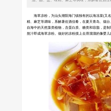
海草凉粉，为汕头潮阳海门镇独有的以海冻菜(又名
精、麻芝等调味，系解暑佐酒佳肴，在夏天青岛、烟台
自海中的天然藻类植物，含蛋白质、糖类和琼脂，是制
熬汁即成海草凉粉。做好的凉粉摸上去滑溜溜的像婴儿