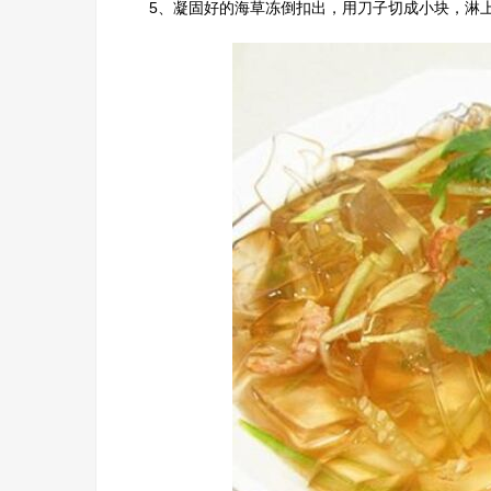
5、凝固好的海草冻倒扣出，用刀子切成小块，淋