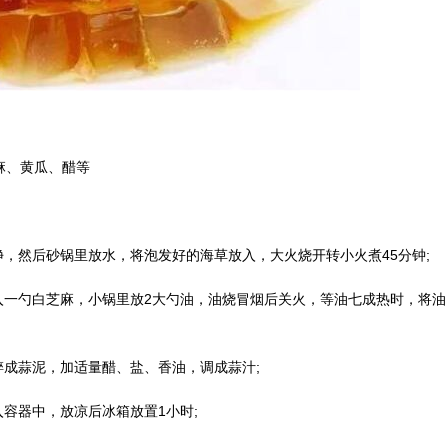
麻、黄瓜、醋等
，然后砂锅里放水，将泡发好的海草放入，大火烧开转小火煮45分钟;
入一勺白芝麻，小锅里放2大勺油，油烧冒烟后关火，等油七成热时，将油
碎成蒜泥，加适量醋、盐、香油，调成蒜汁;
容器中，放凉后冰箱放置1小时;