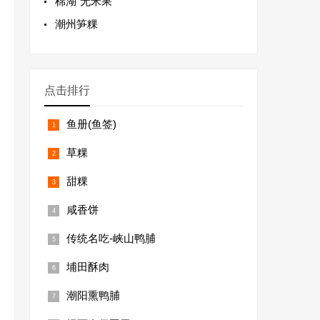
棉湖“无米果”
潮州笋粿
点击排行
鱼册(鱼签)
草粿
甜粿
咸香饼
传统名吃-峡山鸭脯
埔田酥肉
潮阳熏鸭脯