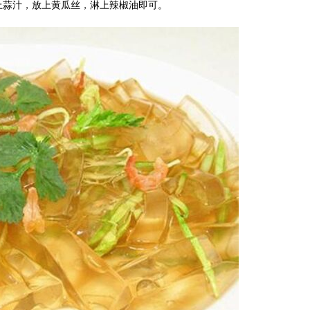
上蒜汁，放上黄瓜丝，淋上辣椒油即可。