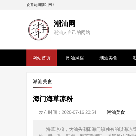
欢迎访问潮汕网！
潮汕网
潮汕人自己的网站
网站首页
潮汕风俗
潮汕美食
潮汕美食
海门海草凉粉
发布时间：2020-07-16 20:54
潮汕美食
海草凉粉，为汕头潮阳海门镇独有的以海冻菜
油、醋、盐、味精、麻芝等调味，系解暑佐酒佳肴