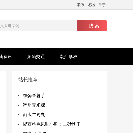
联系
标签
关于
汕资讯
潮汕交通
潮汕学校
站长推荐
糕烧番薯芋
潮州无米粿
汕头牛肉丸
揭西特色风味小吃：上砂饼干